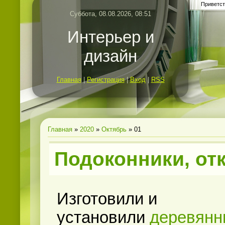
Приветст
Суббота, 08.08.2026, 08:51
Интерьер и
дизайн
Главная
|
Регистрация
|
Вход
|
RSS
Главная
»
2020
»
Октябрь
»
01
Подоконники, от
Изготовили и
установили
деревянн