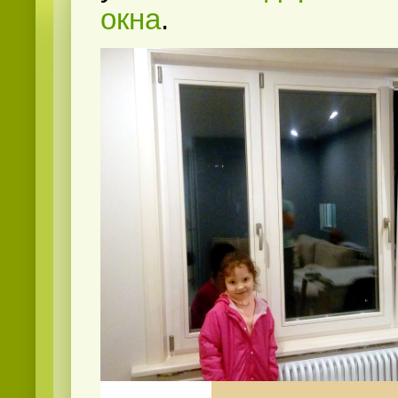
окна
.