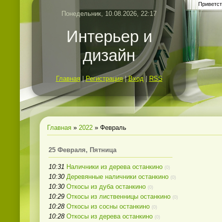
Приветст
Понедельник, 10.08.2026, 22:17
Интерьер и
дизайн
Главная
|
Регистрация
|
Вход
|
RSS
Главная
»
2022
»
Февраль
25 Февраля, Пятница
10:31
Наличники из дерева останкино
(0)
10:30
Деревянные наличники останкино
(0)
10:30
Откосы из дуба останкино
(0)
10:29
Откосы из лиственницы останкино
(0)
10:28
Откосы из сосны останкино
(0)
10:28
Откосы из дерева останкино
(0)