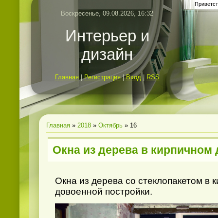
Приветст
Воскресенье, 09.08.2026, 16:32
Интерьер и
дизайн
Главная
|
Регистрация
|
Вход
|
RSS
Главная
»
2018
»
Октябрь
»
16
Окна из дерева в кирпичном
Окна из дерева со стеклопакетом в 
довоенной постройки.