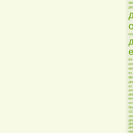
ок
де
пл
из
ко
кв
из
ф
де
из
ал
де
мо
ос
бр
ОС
об
де
Де
де
на