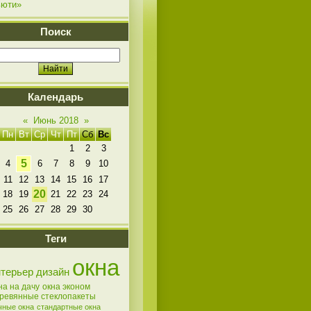
ьюти»
Поиск
Календарь
«
Июнь 2018
»
Пн
Вт
Ср
Чт
Пт
Сб
Вс
1
2
3
5
4
6
7
8
9
10
11
12
13
14
15
16
17
20
18
19
21
22
23
24
25
26
27
28
29
30
Теги
окна
нтерьер
дизайн
на на дачу
окна эконом
ревянные стеклопакеты
чные окна
стандартные окна