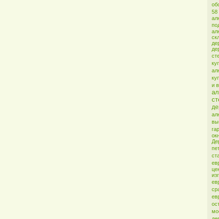
об
58
ал
по
ал
ск
де
де
ст
ку
ал
ку
и 
ал
ст
де
ал
вы
га
ок
Де
пе
ст
ев
це
из
ев
ср
ев
ос
мо
де