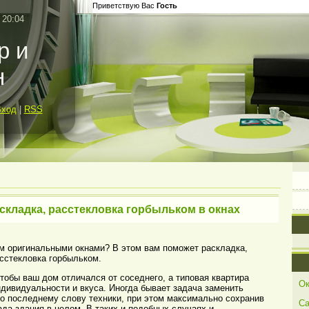
Приветствую Вас
Гость
 20:04
р и
н
Вход
|
RSS
складка, расстекловка горбыльком в окнах
ом оригинальными окнами? В этом вам поможет раскладка,
сстекловка горбыльком.
тобы ваш дом отличался от соседнего, а типовая квартира
Ок
ндивидуальности и вкуса. Иногда бывает задача заменить
по последнему слову техники, при этом максимально сохранив
Са
да здания в целом. В таких и подобных случаях и