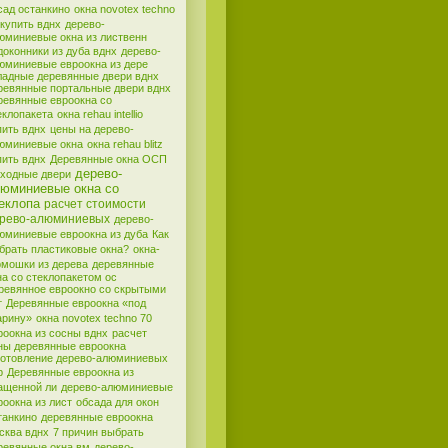
сад останкино
окна novotex techno
 купить вднх
дерево-
юминиевые окна из лиственн
доконники из дуба вднх
дерево-
юминиевые евроокна из дере
ладные деревянные двери вднх
ревянные портальные двери вднх
ревянные евроокна со
еклопакета
окна rehau intellio
пить вднх
цены на дерево-
юминиевые окна
окна rehau blitz
пить вднх
Деревянные окна ОСП
дерево-
входные двери
юминиевые окна со
еклопа
расчет стоимости
рево-алюминиевых
дерево-
юминиевые евроокна из дуба
Как
брать пластиковые окна?
окна-
рмошки из дерева
деревянные
на со стеклопакетом ос
ревянное евроокно со скрытыми
т
Деревянные евроокна «под
арину»
окна novotex techno 70
роокна из сосны вднх
расчет
ны деревянные евроокна
готовление дерево-алюминиевых
р
Деревянные евроокна из
ащенной ли
дерево-алюминиевые
роокна из лист
обсада для окон
танкино
деревянные евроокна
сква вднх
7 причин выбрать
ревянные окна вм
дерево-