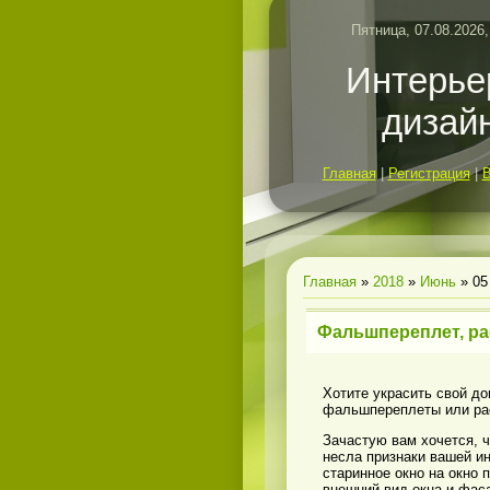
Пятница, 07.08.2026,
Интерье
дизай
Главная
|
Регистрация
|
Главная
»
2018
»
Июнь
»
05
Фальшпереплет, ра
Хотите украсить свой д
фальшпереплеты или ра
Зачастую вам хочется, ч
несла признаки вашей и
старинное окно на окно 
внешний вид окна и фаса