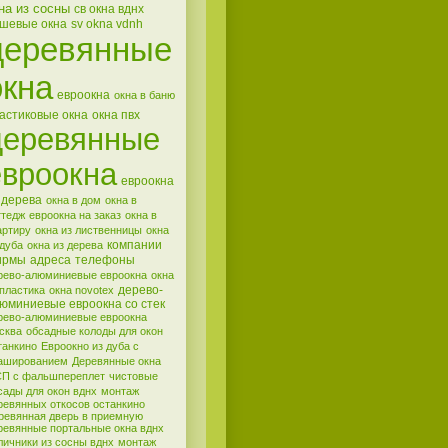
на из сосны
св окна вднх
шевые окна
sv okna vdnh
деревянные
окна
евроокна
окна в баню
астиковые окна
окна пвх
деревянные
евроокна
евроокна
 дерева
окна в дом
окна в
ттедж
евроокна на заказ
окна в
артиру
окна из лиственницы
окна
компании
 дуба
окна из дерева
ирмы
адреса
телефоны
рево-алюминиевые евроокна
окна
дерево-
 пластика
окна novotex
юминиевые евроокна со стек
рево-алюминиевые евроокна
сква
обсадные колоды для окон
танкино
Евроокно из дуба с
ашированием
Деревянные окна
П с фальшпереплет
чистовые
сады для окон вднх
монтаж
ревянных откосов останкино
ревянная дверь в приемную
ревянные портальные окна вднх
личники из сосны вднх
монтаж