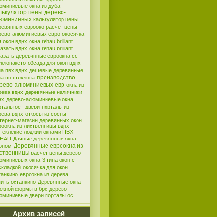
юминиевые окна из дуба
лькулятор цены дерево-
юминиевых
калькулятор цены
ревянных еврооко
расчет цены
рево-алюминиевых евро
окосячка
я окон вднх
окна rehau brilliant
казать вднх
окна rehau brilliant
казать
деревянные евроокна со
еклопакето
обсада для окон вднх
на пвх вднх
дешевые деревянные
производство
на со стеклопа
рево-алюминиевых евр
окна из
рева вднх
деревянные наличники
нх
дерево-алюминиевые окна
рталы ост
двери-порталы из
рева вднх
откосы из сосны
тернет-магазин деревянных окон
роокна из лиственницы вднх
текление лоджии окнами ПВХ
EHAU
Дачные деревянные окна
Деревянные евроокна из
оном
ственницы
расчет цены дерево-
юминиевых окна
3 типа окон с
складкой
окосячка для окон
танкино
евроокна из дерева
пить останкино
Деревянные окна
ожной формы в бре
дерево-
юминиевые двери порталы ос
Архив записей