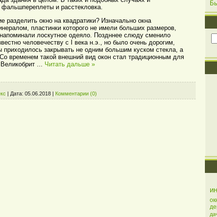
Б
 фальшпереплеты и расстекловка.
е разделить окно на квадратики? Изначально окна
инералом, пластинки которого не имели больших размеров,
напоминали лоскутное одеяло. Поздннее слюду сменило
звестно человечеству с I века н.э., но было очень дорогим,
 приходилось закрывать не одним большим куском стекла, а
Со временем такой внешний вид окон стал традиционным для
, Великобрит
...
Читать дальше »
кс
|
Дата:
05.06.2018
|
Комментарии (0)
и
ок
де
да