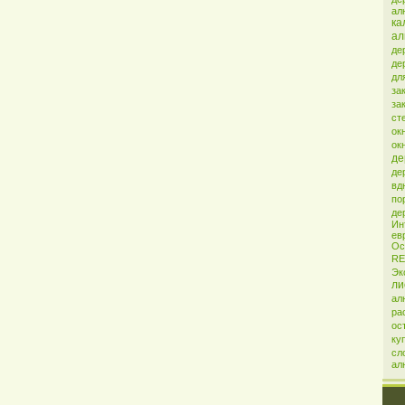
ал
ка
ал
де
де
дл
за
за
ст
ок
ок
де
де
вд
по
де
Ин
ев
Ос
R
Эк
ли
ал
ра
ос
ку
сл
ал