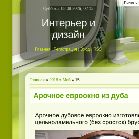
Приветст
Суббота, 08.08.2026, 02:13
Интерьер и
дизайн
Главная
|
Регистрация
|
Вход
|
RSS
Главная
»
2018
»
Май
»
15
Арочное евроокно из дуба
Арочное дубовое евроокно изготовл
цельноламельного (без сросток) бру