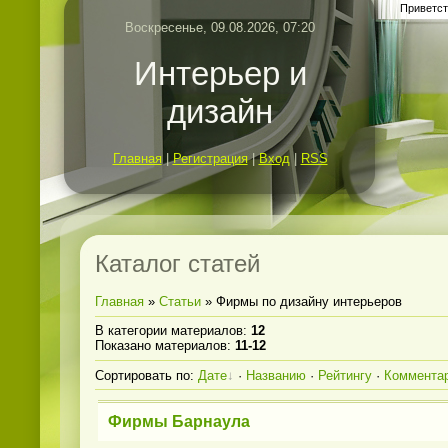
Приветст
Воскресенье, 09.08.2026, 07:20
Интерьер и
дизайн
Главная
|
Регистрация
|
Вход
|
RSS
Каталог статей
Главная
»
Статьи
» Фирмы по дизайну интерьеров
В категории материалов
:
12
Показано материалов
:
11-12
Сортировать по
:
Дате
·
Названию
·
Рейтингу
·
Коммента
Фирмы Барнаула