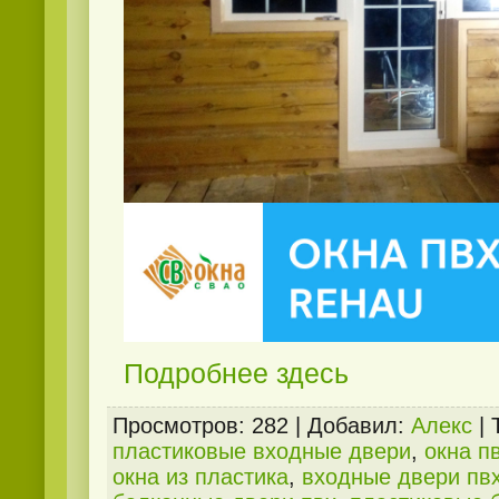
Подробнее здесь
Просмотров
: 282 |
Добавил
:
Алекс
|
пластиковые входные двери
,
окна п
окна из пластика
,
входные двери пв