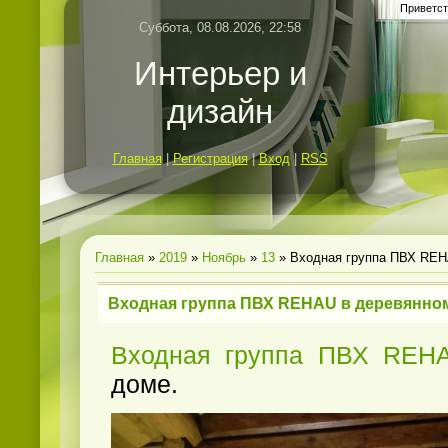
Приветст
Суббота, 08.08.2026, 22:58
Интерьер и
дизайн
Главная
|
Регистрация
|
Вход
|
RSS
Главная
»
2019
»
Ноябрь
»
13
» Входная группа ПВХ REH
Входная группа ПВХ REHAU в деревянно
Входная группа ПВХ REH
доме.